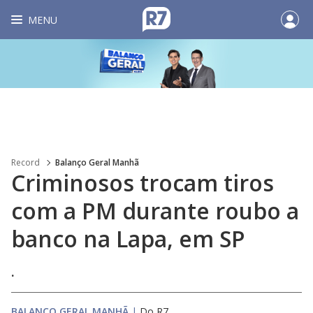
MENU
Record
Balanço Geral Manhã
Criminosos trocam tiros
com a PM durante roubo a
banco na Lapa, em SP
.
BALANÇO GERAL MANHÃ
|
Do R7