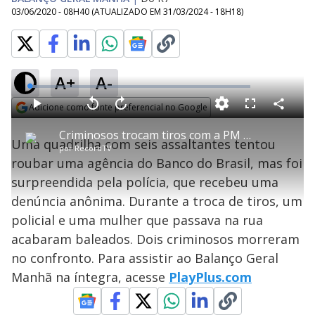
03/06/2020 - 08H40
(ATUALIZADO EM
31/03/2024 - 18H18
)
A+
A-
L
o
a
Adicione como fonte preferencial no Google
d
C
P
V
A
P
F
e
o
l
o
v
u
Opens in new window
d
m
a
l
a
l
:
Criminosos trocam tiros com a PM durante roubo a banco na Lapa, em SP
p
y
t
n
l
3
Uma quadrilha com seis assaltantes tentou
a
a
ç
s
.
por
RecordTV
r
r
a
c
4
t
1
r
l
r
3
roubar uma agência do Banco do Brasil, mas foi
i
0
1
e
%
l
s
0
e
h
surpreendida pela polícia, que recebeu uma
e
s
n
a
g
e
r
u
g
denúncia anônima. Durante a troca de tiros, um
n
u
a
d
n
o
d
policial e uma mulher que passava na rua
s
o
s
acabaram baleados. Dois criminosos morreram
y
no confronto. Para assistir ao Balanço Geral
Manhã na íntegra, acesse
PlayPlus.com
M
V
u
d
o