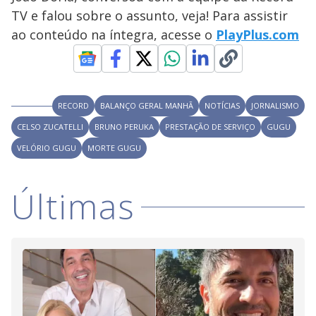
y
TV e falou sobre o assunto, veja! Para assistir
M
V
u
d
ao conteúdo na íntegra, acesse o
PlayPlus.com
o
i
RECORD
BALANÇO GERAL MANHÃ
NOTÍCIAS
JORNALISMO
d
CELSO ZUCATELLI
BRUNO PERUKA
PRESTAÇÃO DE SERVIÇO
GUGU
VELÓRIO GUGU
MORTE GUGU
e
Últimas
o