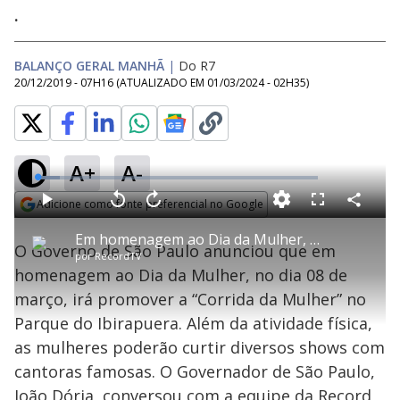
.
BALANÇO GERAL MANHÃ
|
Do R7
20/12/2019 - 07H16
(ATUALIZADO EM
01/03/2024 - 02H35
)
A+
A-
L
o
a
Adicione como fonte preferencial no Google
d
C
P
V
A
P
F
e
o
l
o
v
u
Opens in new window
d
m
a
l
a
l
:
Em homenagem ao Dia da Mulher, São Paulo terá programação especial
p
y
t
n
l
7
O Governo de São Paulo anunciou que em
a
a
ç
s
.
por
RecordTV
r
r
a
c
9
t
1
r
l
r
7
homenagem ao Dia da Mulher, no dia 08 de
i
0
1
e
%
l
s
0
e
h
março, irá promover a “Corrida da Mulher” no
e
s
n
a
g
e
r
u
g
Parque do Ibirapuera. Além da atividade física,
n
u
a
d
n
o
d
as mulheres poderão curtir diversos shows com
s
o
s
cantoras famosas. O Governador de São Paulo,
João Dória, conversou com a equipe da Record