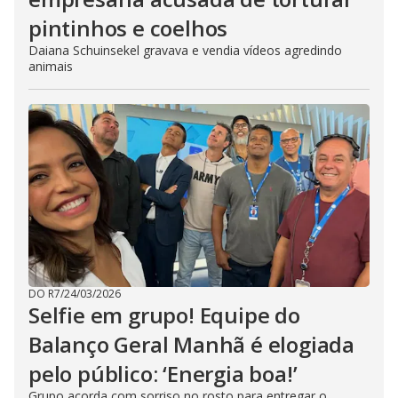
pintinhos e coelhos
Daiana Schuinsekel gravava e vendia vídeos agredindo
animais
DO R7
/
24/03/2026
Selfie em grupo! Equipe do
Balanço Geral Manhã é elogiada
pelo público: ‘Energia boa!’
Grupo acorda com sorriso no rosto para entregar o