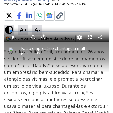
20/05/2020 - 09H09
(ATUALIZADO EM
31/03/2024 - 18H04
)
A+
A-
L
o
a
Adicione como fonte preferencial no Google
d
C
P
V
A
P
F
e
o
l
o
v
u
Opens in new window
d
m
a
l
a
l
:
Falso empresário chantageia mulheres após gravar vídeos íntimos
p
y
t
n
l
4
Segundo a Polícia Civil, um homem de 26 anos
a
a
ç
s
.
por
RecordTV
r
r
a
c
6
t
1
r
l
r
4
se identificava em um site de relacionamentos
i
0
1
e
%
l
s
0
e
h
como "Lucas Daddy2" e se apresentava como
e
s
n
a
g
e
r
u
g
um empresário bem-sucedido. Para chamar a
n
u
a
d
n
o
d
atenção das vítimas, ele prometia patrocinar
s
o
s
um estilo de vida luxuoso. Durante os
y
encontros, o golpista filmava as relações
sexuais sem que as mulheres soubessem e
M
V
u
d
usava o material para chantageá-las e extorquir
o