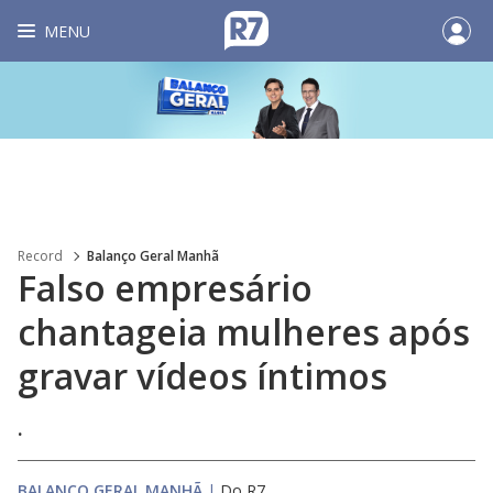
MENU
Record
Balanço Geral Manhã
Falso empresário
chantageia mulheres após
gravar vídeos íntimos
.
BALANÇO GERAL MANHÃ
|
Do R7