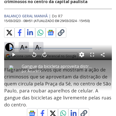
criminosos no centro da capital paulista
BALANÇO GERAL MANHÃ
|
Do R7
15/03/2023 - 08H51
(ATUALIZADO EM
29/03/2024 - 15H50
)
A+
A-
L
o
a
Adicione como fonte preferencial no Google
d
C
P
V
A
P
F
e
o
l
o
v
u
Opens in new window
d
m
a
l
a
l
:
Gangue da bicicleta aproveita distração de vítimas e rouba celulares em SP
p
y
t
n
l
5
Flagrantes exclusivos que mostram a ação de
a
a
ç
s
.
por
RecordTV
r
r
a
c
0
t
1
r
l
r
2
criminosos que se aproveitam da distração de
i
0
1
e
%
l
s
0
e
h
quem circula pela Praça da Sé, no centro de São
e
s
n
a
g
e
r
u
g
Paulo, para roubar aparelhos de celular. A
n
u
a
d
n
o
d
gangue das bicicletas age livremente pelas ruas
s
o
s
do centro.
y