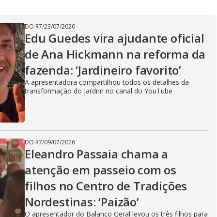
V
DO R7
/
23/07/2026
Edu Guedes vira ajudante oficial
i
de Ana Hickmann na reforma da
fazenda: ‘Jardineiro favorito’
d
A apresentadora compartilhou todos os detalhes da
transformação do jardim no canal do YouTube
e
DO R7
/
09/07/2026
Eleandro Passaia chama a
o
atenção em passeio com os
filhos no Centro de Tradições
Nordestinas: ‘Paizão’
O apresentador do Balanço Geral levou os três filhos para