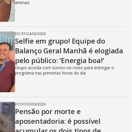
animais
DO R7
/
24/03/2026
Selfie em grupo! Equipe do
Balanço Geral Manhã é elogiada
pelo público: ‘Energia boa!’
Grupo acorda com sorriso no rosto para entregar o
programa nas primeiras horas do dia
DO R7
/
23/03/2026
Pensão por morte e
aposentadoria: é possível
acumular os dois tipos de