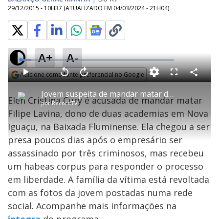
29/12/2015 - 10H37
(ATUALIZADO EM
04/03/2024 - 21H04
)
A+
A-
L
o
a
Adicione como fonte preferencial no Google
d
C
P
V
A
P
F
e
o
l
o
v
u
Opens in new window
d
m
a
l
a
l
:
Jovem suspeita de mandar matar dono de academia posta fotos na praia
p
y
t
n
l
7
Elen Cristina Cury é acusada de mandar matar
a
a
ç
s
.
por
RecordTV
r
r
a
c
0
t
1
r
l
r
8
Filipe Lavina, dono de duas academias em Nova
i
0
1
e
%
l
s
0
e
h
Iguaçu, na Baixada Fluminense. Ela chegou a ser
e
s
n
a
g
e
r
u
g
presa poucos dias após o empresário ser
n
u
a
d
n
o
d
assassinado por três criminosos, mas recebeu
s
o
s
um habeas corpus para responder o processo
y
em liberdade. A família da vítima está revoltada
com as fotos da jovem postadas numa rede
M
V
u
d
social. Acompanhe mais informações na
o