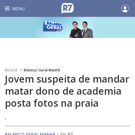
MENU
Record
Balanço Geral Manhã
Jovem suspeita de mandar
matar dono de academia
posta fotos na praia
.
BALANÇO GERAL MANHÃ
|
Do R7