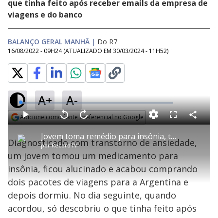
que tinha feito após receber emails da empresa de
viagens e do banco
BALANÇO GERAL MANHÃ
|
Do R7
16/08/2022 - 09H24
(ATUALIZADO EM
30/03/2024 - 11H52
)
A+
A-
L
o
a
Adicione como fonte preferencial no Google
d
C
P
V
A
P
F
e
o
l
o
v
u
Opens in new window
d
m
a
l
a
l
:
Jovem toma remédio para insônia, tem alucinações e compra pacotes de viagem
p
y
t
n
l
3
Diagnosticado com transtorno de ansiedade,
a
a
ç
s
.
por
RecordTV
r
r
a
c
5
t
1
r
l
r
8
um jovem tomou um medicamento para
i
0
1
e
%
l
s
0
e
h
insônia, ficou alucinado e acabou comprando
e
s
n
a
g
e
r
u
g
dois pacotes de viagens para a Argentina e
n
u
a
d
n
o
d
depois dormiu. No dia seguinte, quando
s
o
s
acordou, só descobriu o que tinha feito após