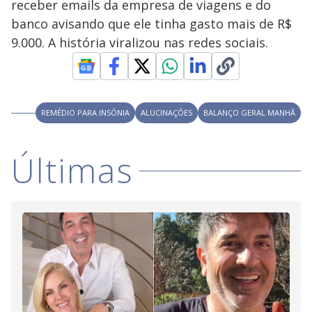
y
receber emails da empresa de viagens e do
banco avisando que ele tinha gasto mais de R$
M
V
u
d
9.000. A história viralizou nas redes sociais.
o
i
REMÉDIO PARA INSÔNIA
ALUCINAÇÕES
BALANÇO GERAL MANHÃ
d
Últimas
e
o