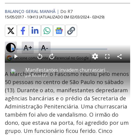
BALANÇO GERAL MANHÃ
|
Do R7
15/05/2017 - 10H13
(ATUALIZADO EM
02/03/2024 - 02H29
)
A+
A-
L
o
a
Adicione como fonte preferencial no Google
d
C
P
V
A
P
F
e
o
l
o
v
u
Opens in new window
d
m
a
l
a
l
:
Manifestantes invadem churrascaria e agridem duas pessoas em ato no centro de SP
p
y
t
n
l
5
A Marcha Contra o Fascismo reuniu pelo menos
a
a
ç
s
.
por
RecordTV
r
r
a
c
7
t
1
r
l
r
9
50 pessoas no centro de São Paulo no sábado
i
0
1
e
%
l
s
0
e
h
(13). Durante o ato, manifestantes depredaram
e
s
n
a
g
e
r
u
g
agências bancárias e o prédio da Secretaria de
n
u
a
d
n
o
d
Administração Penitenciária. Uma churrascaria
s
o
s
também foi alvo de vandalismo. O irmão do
y
dono, que estava na porta, foi agredido por um
grupo. Um funcionário ficou ferido. Cinco
M
u