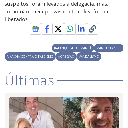
V
d
suspeitos foram levados à delegacia, mas,
o
como não havia provas contra eles, foram
i
liberados.
d
BALANÇO GERAL MANHÃ
MANIFESTANTES
e
MARCHA CONTRA O FASCISMO
AGRESSÃO
VANDALISMO
o
Últimas