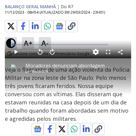
BALANÇO GERAL MANHÃ
|
Do R7
11/12/2023 - 08H54
(ATUALIZADO EM
29/03/2024 - 23H01
)
A+
A-
L
o
a
Adicione como fonte preferencial no Google
d
C
P
V
A
P
F
e
o
l
o
v
u
Opens in new window
d
m
a
l
a
l
:
Moradores denunciam abordagem violenta da polícia em SP
p
y
t
n
l
1
Veja o flagrante de uma ação violenta da Polícia
a
a
ç
s
.
por
RecordTV
r
r
a
c
8
t
1
r
l
r
8
Militar na zona leste de São Paulo. Pelo menos
i
0
1
e
%
l
s
0
e
h
três jovens ficaram feridos. Nossa equipe
e
s
n
a
g
e
r
u
g
conversou com as vítimas. Elas disseram que
n
u
a
d
n
o
d
estavam reunidas na casa depois de um dia de
s
o
s
trabalho quando foram abordadas sem motivo
y
e agredidas pelos militares.
M
u
d