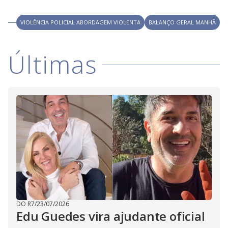
V
o
i
VIOLÊNCIA POLICIAL ABORDAGEM VIOLENTA
BALANÇO GERAL MANHÃ
d
Últimas
e
o
DO R7
/
23/07/2026
Edu Guedes vira ajudante oficial