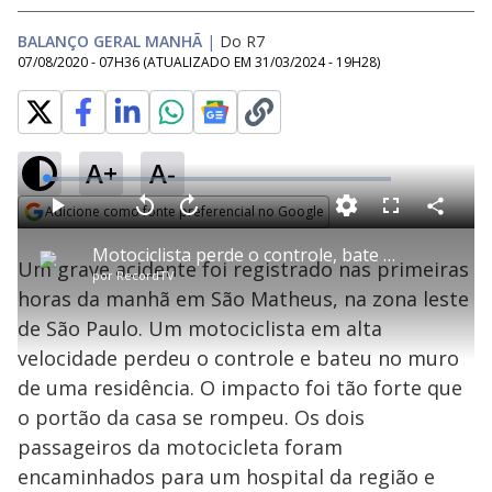
BALANÇO GERAL MANHÃ
|
Do R7
07/08/2020 - 07H36
(ATUALIZADO EM
31/03/2024 - 19H28
)
A+
A-
L
o
a
Adicione como fonte preferencial no Google
d
C
P
V
A
P
F
e
o
l
o
v
u
Opens in new window
d
m
a
l
a
l
:
Motociclista perde o controle, bate em muro e invade casa na zona leste de SP
p
y
t
n
l
3
Um grave acidente foi registrado nas primeiras
a
a
ç
s
.
por
RecordTV
r
r
a
c
4
t
1
r
l
r
9
horas da manhã em São Matheus, na zona leste
i
0
1
e
%
l
s
0
e
h
de São Paulo. Um motociclista em alta
e
s
n
a
g
e
r
u
g
velocidade perdeu o controle e bateu no muro
n
u
a
d
n
o
d
de uma residência. O impacto foi tão forte que
s
o
s
o portão da casa se rompeu. Os dois
y
passageiros da motocicleta foram
encaminhados para um hospital da região e
M
u