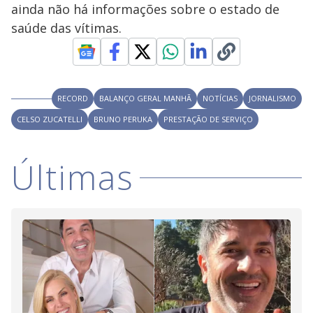
V
d
ainda não há informações sobre o estado de
o
saúde das vítimas.
i
d
RECORD
BALANÇO GERAL MANHÃ
NOTÍCIAS
JORNALISMO
CELSO ZUCATELLI
BRUNO PERUKA
PRESTAÇÃO DE SERVIÇO
e
Últimas
o