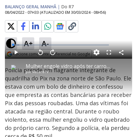
BALANÇO GERAL MANHÃ
|
Do R7
08/04/2022 - 07H33
(ATUALIZADO EM
30/03/2024 - 08H56
)
A+
A-
L
o
a
Adicione como fonte preferencial no Google
d
C
P
V
A
P
F
e
o
l
o
v
u
Opens in new window
d
m
a
l
a
l
:
Mulher engole vidro após ter carro atacado por bandido em SP
p
y
t
n
l
6
Polícia prende em flagrante integrante de
a
a
ç
s
.
por
RecordTV
r
r
a
c
8
t
1
r
l
r
0
quadrilha do Pix na zona norte de São Paulo. Ele
i
0
1
e
%
l
s
0
e
h
estava com um bolo de dinheiro e confessou
e
s
n
a
g
e
r
u
g
que empresta as contas bancárias para receber
n
u
a
d
n
o
d
Pix das pessoas roubadas. Uma das vítimas foi
s
o
s
atacada na região central. Durante o roubo
y
violento, essa mulher engoliu o vidro quebrado
do próprio carro. Segundo a polícia, ela perdeu
M
u
d
cerca de R$ 50 mil.