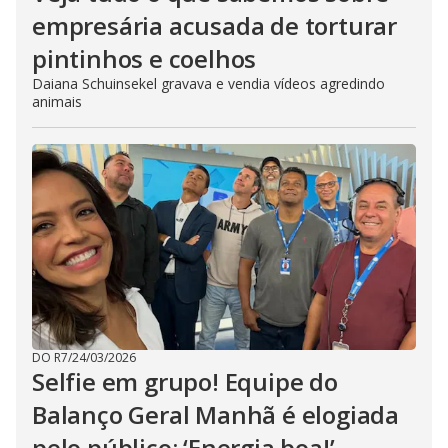
empresária acusada de torturar
pintinhos e coelhos
Daiana Schuinsekel gravava e vendia vídeos agredindo
animais
DO R7
/
24/03/2026
Selfie em grupo! Equipe do
Balanço Geral Manhã é elogiada
pelo público: ‘Energia boa!’