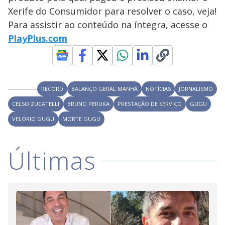
y
Xerife do Consumidor para resolver o caso, veja!
M
V
u
d
Para assistir ao conteúdo na íntegra, acesse o
o
PlayPlus.com
i
d
RECORD
BALANÇO GERAL MANHÃ
NOTÍCIAS
JORNALISMO
CELSO ZUCATELLI
BRUNO PERUKA
PRESTAÇÃO DE SERVIÇO
GUGU
e
VELÓRIO GUGU
MORTE GUGU
o
Últimas