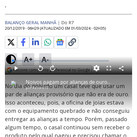
.
BALANÇO GERAL MANHÃ
|
Do R7
20/12/2019 - 06H29
(ATUALIZADO EM
01/03/2024 - 02H35
)
A+
A-
L
o
a
Adicione como fonte preferencial no Google
d
C
P
V
A
P
F
e
o
l
o
v
u
Opens in new window
d
m
a
l
a
l
:
Noivos pagam por alianças de ouro mas acabam recebendo uma bijuteria
p
y
t
n
l
3
No dia do noivado um casal teve que usar um
a
a
ç
s
.
por
RecordTV
r
r
a
c
4
t
1
r
l
r
9
par de alianças provisório que não era de ouro.
i
0
1
e
%
l
s
0
e
h
Isso aconteceu, pois, a oficina de joias estava
e
s
n
a
g
e
r
u
g
com o equipamento quebrado e não conseguiu
n
u
a
d
n
o
d
entregar as alianças a tempo. Porém, passado
s
o
s
algum tempo, o casal continuou sem receber o
produto pelo qual pagou e precisou chamar o