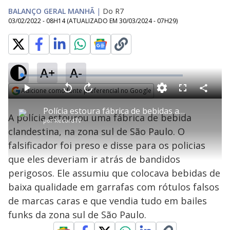
BALANÇO GERAL MANHÃ
|
Do R7
03/02/2022 - 08H14
(ATUALIZADO EM
30/03/2024 - 07H29
)
A+
A-
L
o
a
Adicione como fonte preferencial no Google
d
C
P
V
A
P
F
e
o
l
o
v
u
Opens in new window
d
m
a
l
a
l
:
Polícia estoura fábrica de bebidas adulteradas em São Paulo
p
y
t
n
l
2
A polícia estourou uma fábrica de bebida
a
a
ç
s
.
por
RecordTV
r
r
a
c
8
t
1
r
l
r
4
clandestina, na zona sul de São Paulo. O
i
0
1
e
%
l
s
0
e
h
falsificador foi preso e disse para os policias
e
s
n
a
g
e
r
u
g
que eles deveriam ir atrás de bandidos
n
u
a
d
n
o
d
perigosos. Ele assumiu que colocava bebidas de
s
o
s
baixa qualidade em garrafas com rótulos falsos
y
de marcas caras e que vendia tudo em bailes
funks da zona sul de São Paulo.
M
u
d