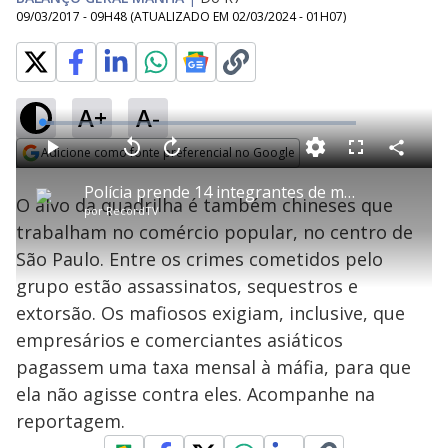
09/03/2017 - 09H48
(ATUALIZADO EM
02/03/2024 - 01H07
)
A+
A-
L
o
a
Adicione como fonte preferencial no Google
d
C
P
V
A
P
F
e
o
l
o
v
u
Opens in new window
d
m
a
l
a
l
:
Polícia prende 14 integrantes de máfia chinesa em São Paulo
p
y
t
n
l
3
O alvo da quadrilha é também chineses que
a
a
ç
s
.
por
RecordTV
r
r
a
c
8
t
1
r
l
r
0
trabalham no comércio popular, no centro de
i
0
1
e
%
l
s
0
e
h
São Paulo. Entre os crimes cometidos pelo
e
s
n
a
g
e
r
u
g
grupo estão assassinatos, sequestros e
n
u
a
d
n
o
d
extorsão. Os mafiosos exigiam, inclusive, que
s
o
s
empresários e comerciantes asiáticos
y
pagassem uma taxa mensal à máfia, para que
ela não agisse contra eles. Acompanhe na
M
V
u
d
reportagem.
o