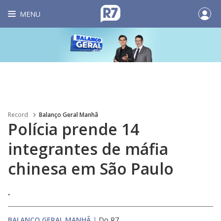
MENU
Record
Balanço Geral Manhã
Polícia prende 14
integrantes de máfia
chinesa em São Paulo
.
BALANÇO GERAL MANHÃ
|
Do R7