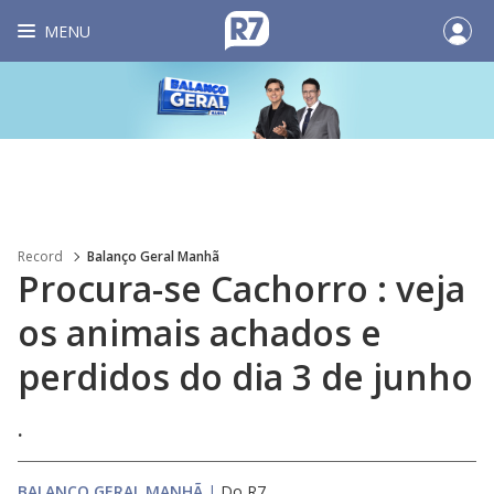
MENU
Record
Balanço Geral Manhã
Procura-se Cachorro : veja
os animais achados e
perdidos do dia 3 de junho
.
BALANÇO GERAL MANHÃ
|
Do R7