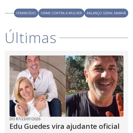
V
o
i
FEMINICÍDIO
CRIME CONTRA A MULHER
BALANÇO GERAL MANHÃ
d
Últimas
e
o
DO R7
/
23/07/2026
Edu Guedes vira ajudante oficial