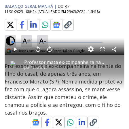
BALANÇO GERAL MANHÃ
|
Do R7
11/01/2023 - 08H24
(ATUALIZADO EM
29/03/2024 - 14H18
)
A+
A-
L
o
a
Adicione como fonte preferencial no Google
d
C
P
V
A
P
F
e
o
l
o
v
u
Opens in new window
d
m
a
l
a
l
:
Professor mata ex-companheira na frente do filho do casal em SP
p
y
t
n
l
4
Professor mata a ex-companheira na frente do
a
a
ç
s
.
por
RecordTV
r
r
a
c
5
t
1
r
l
r
1
filho do casal, de apenas três anos, em
i
0
1
e
%
l
s
0
e
h
Francisco Morato (SP). Nem a medida protetiva
e
s
n
a
g
e
r
u
g
fez com que o, agora assassino, se mantivesse
n
u
a
d
n
o
d
distante. Assim que cometeu o crime, ele
s
o
s
chamou a polícia e se entregou, com o filho do
y
casal nos braços.
M
u
d