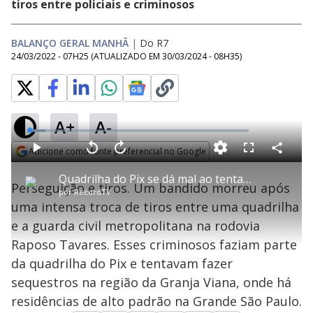
tiros entre policiais e criminosos
BALANÇO GERAL MANHÃ
|
Do R7
24/03/2022 - 07H25
(ATUALIZADO EM
30/03/2024 - 08H35
)
A+
A-
L
o
a
Adicione como fonte preferencial no Google
d
C
P
V
A
P
F
e
o
l
o
v
u
Opens in new window
d
m
a
l
a
l
:
Quadrilha do Pix se dá mal ao tentar sequestrar vítima na Grande São Paulo
p
y
t
n
l
7
Perseguição e tiros. Um bandido morreu após
a
a
ç
s
.
por
RecordTV
r
r
a
c
4
t
1
r
l
r
2
uma intensa troca de tiros entre uma quadrilha
i
0
1
e
%
l
s
0
e
h
e a guarda civil metropolitana na rodovia
e
s
n
a
g
e
r
u
g
Raposo Tavares. Esses criminosos faziam parte
n
u
a
d
n
o
d
da quadrilha do Pix e tentavam fazer
s
o
s
sequestros na região da Granja Viana, onde há
y
residências de alto padrão na Grande São Paulo.