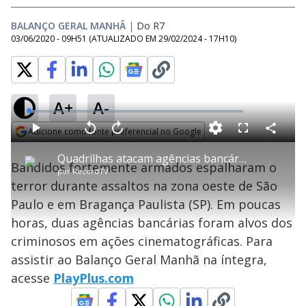
BALANÇO GERAL MANHÃ
|
Do R7
03/06/2020 - 09H51
(ATUALIZADO EM
29/02/2024 - 17H10
)
A+
A-
L
o
a
Adicione como fonte preferencial no Google
d
C
P
V
A
P
F
e
o
l
o
v
u
Opens in new window
d
m
a
l
a
l
:
Quadrilhas atacam agências bancárias e espalha terror em São Paulo
p
y
t
n
l
3
Bandidos fortemente armados espalharam o
a
a
ç
s
.
por
RecordTV
r
r
a
c
1
t
1
r
l
r
1
terror durante assaltos na zona oeste de São
i
0
1
e
%
l
s
0
e
h
Paulo e em Bragança Paulista (SP). Em poucas
e
s
n
a
g
e
r
u
g
horas, duas agências bancárias foram alvos dos
n
u
a
d
n
o
d
criminosos em ações cinematográficas. Para
s
o
s
assistir ao Balanço Geral Manhã na íntegra,
y
acesse
PlayPlus.com
M
u