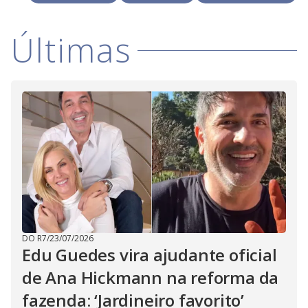
V
o
i
Últimas
d
e
o
DO R7
/
23/07/2026
Edu Guedes vira ajudante oficial
de Ana Hickmann na reforma da
fazenda: ‘Jardineiro favorito’