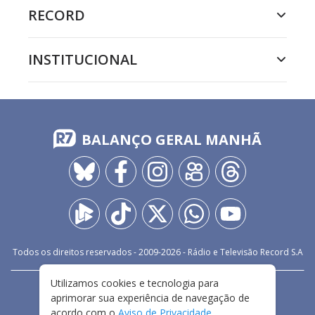
RECORD
INSTITUCIONAL
BALANÇO GERAL MANHÃ
Todos os direitos reservados - 2009-
2026
- Rádio e Televisão Record S.A
Utilizamos cookies e tecnologia para
CARREIRA
FALE CONOSCO
PRIVACIDADE
aprimorar sua experiência de navegação de
TERMOS E CONDIÇÕES DE USO
acordo com o
Aviso de Privacidade
.