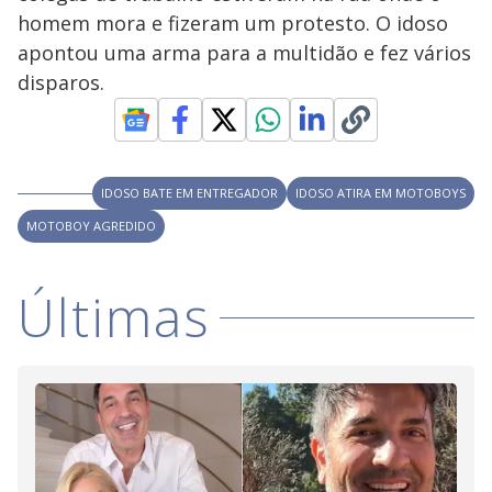
V
u
d
homem mora e fizeram um protesto. O idoso
o
apontou uma arma para a multidão e fez vários
i
disparos.
d
IDOSO BATE EM ENTREGADOR
IDOSO ATIRA EM MOTOBOYS
e
MOTOBOY AGREDIDO
o
Últimas