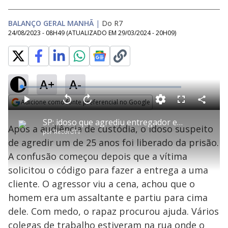
BALANÇO GERAL MANHÃ
|
Do R7
24/08/2023 - 08H49
(ATUALIZADO EM
29/03/2024 - 20H09
)
A+
A-
L
o
a
Adicione como fonte preferencial no Google
d
C
P
V
A
P
F
e
o
l
o
v
u
Opens in new window
d
m
a
l
a
l
:
SP: idoso que agrediu entregador e atirou em motoboys é solto
p
y
t
n
l
3
Após a audiência de custódia, o idoso suspeito
a
a
ç
s
.
por
RecordTV
r
r
a
c
4
t
1
r
l
r
6
de agredir um de 25 anos foi liberado da prisão.
i
0
1
e
%
l
s
0
e
h
A confusão começou depois que a vítima
e
s
n
a
g
e
r
u
g
solicitou o código para fazer a entrega a uma
n
u
a
d
n
o
d
cliente. O agressor viu a cena, achou que o
s
o
s
homem era um assaltante e partiu para cima
y
dele. Com medo, o rapaz procurou ajuda. Vários
colegas de trabalho estiveram na rua onde o
M