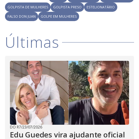
i
GOLPISTA DE MULHERES
GOLPISTA PRESO
ESTELIONATÁRIO
FALSO DON JUAN
GOLPE EM MULHERES
d
Últimas
e
o
DO R7
/
23/07/2026
Edu Guedes vira ajudante oficial