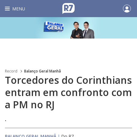
MENU
Record
Balanço Geral Manhã
Torcedores do Corinthians
entram em confronto com
a PM no RJ
.
BALANÇO GERAL MANHÃ
|
Do R7