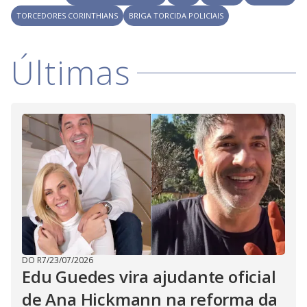
i
TORCEDORES CORINTHIANS
BRIGA TORCIDA POLICIAIS
d
Últimas
e
o
DO R7
/
23/07/2026
Edu Guedes vira ajudante oficial
de Ana Hickmann na reforma da