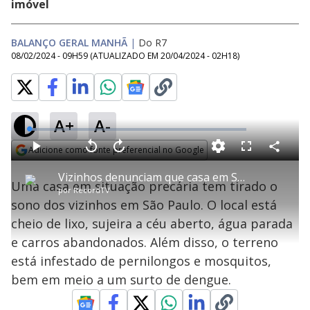
imóvel
BALANÇO GERAL MANHÃ
|
Do R7
08/02/2024 - 09H59
(ATUALIZADO EM
20/04/2024 - 02H18
)
A+
A-
L
o
a
Adicione como fonte preferencial no Google
d
C
P
V
A
P
F
e
o
l
o
v
u
Opens in new window
d
m
a
l
a
l
:
Vizinhos denunciam que casa em SP tem lixo acumulado e focos de dengue
p
y
t
n
l
3
Uma casa em situação precária tem tirado o
a
a
ç
s
.
por
RecordTV
r
r
a
c
6
t
1
r
l
r
2
sono dos vizinhos em São Paulo. O local está
i
0
1
e
%
l
s
0
e
h
cheio de lixo, sujeira a céu aberto, água parada
e
s
n
a
g
e
r
u
g
e carros abandonados. Além disso, o terreno
n
u
a
d
n
o
d
está infestado de pernilongos e mosquitos,
s
o
s
bem em meio a um surto de dengue.
y