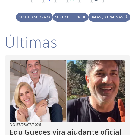
M
V
u
d
o
CASA ABANDONADA
SURTO DE DENGUE
BALANÇO ERAL MANHÃ
i
Últimas
d
e
o
DO R7
/
23/07/2026
Edu Guedes vira ajudante oficial