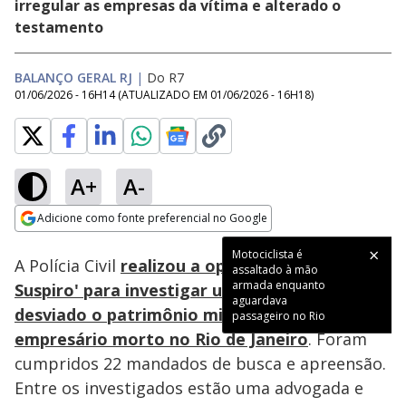
irregular as empresas da vítima e alterado o
testamento
BALANÇO GERAL RJ
|
Do R7
01/06/2026 - 16H14
(ATUALIZADO EM
01/06/2026 - 16H18
)
A+
A-
Loaded
:
39.58%
Adicione como fonte preferencial no Google
Subtitles
Ativar
Som
Opens in new window
Motociclista é
A Polícia Civil
realizou a operação 'Último
assaltado à mão
armada enquanto
Suspiro' para investigar um grupo que teria
aguardava
desviado o patrimônio milionário de um
passageiro no Rio
empresário morto no Rio de Janeiro
. Foram
cumpridos 22 mandados de busca e apreensão.
Entre os investigados estão uma advogada e