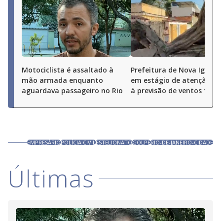
Motociclista é assaltado à
Prefeitura de Nova Iguaçu
mão armada enquanto
em estágio de atenção de
aguardava passageiro no Rio
à previsão de ventos fort
EMPRESÁRIO
POLÍCIA CIVIL
ESTELIONATO
GOLPE
RIO-DE-JANEIRO-CIDADE
Últimas