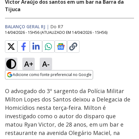
Victor Araújo dos santos em um bar na Barra da
Tijuca
BALANÇO GERAL RJ
|
Do R7
14/04/2026 - 15H56
(ATUALIZADO EM
14/04/2026 - 15H56
)
A+
A-
Loaded
:
82.91%
Adicione como fonte preferencial no Google
Subtitles
Ativar
Som
Opens in new window
O advogado do 3º sargento da Polícia Militar
Milton Lopes dos Santos deixou a Delegacia de
Homicídios nesta terça-feira. Milton é
investigado como o autor do disparo que
matou Ryan Victor, de 28 anos, em um bar e
restaurante na avenida Olegário Maciel, na