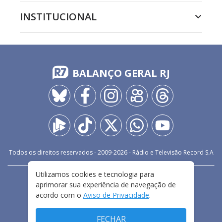
INSTITUCIONAL
BALANÇO GERAL RJ
Todos os direitos reservados - 2009-
2026
- Rádio e Televisão Record S.A
Utilizamos cookies e tecnologia para
CARREIRA
FALE CONOSCO
PRIVACIDADE
aprimorar sua experiência de navegação de
TERMOS E CONDIÇÕES DE USO
acordo com o
Aviso de Privacidade
.
FECHAR