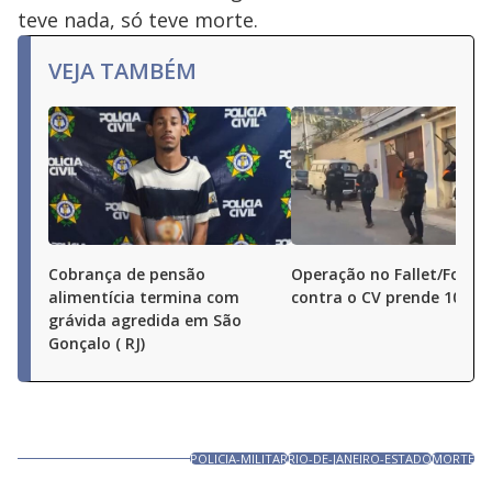
teve nada, só teve morte.
VEJA TAMBÉM
Cobrança de pensão
Operação no Fallet/Fogue
alimentícia termina com
contra o CV prende 10 pe
grávida agredida em São
Gonçalo ( RJ)
POLICIA-MILITAR
RIO-DE-JANEIRO-ESTADO
MORTE