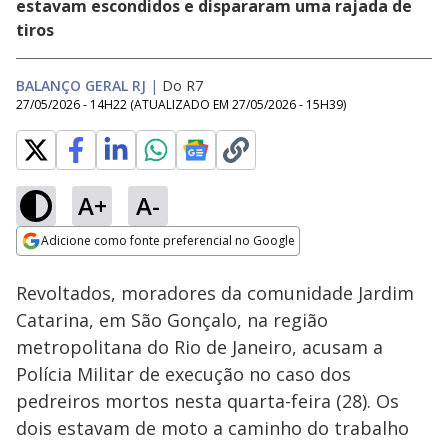
estavam escondidos e dispararam uma rajada de
tiros
BALANÇO GERAL RJ
|
Do R7
27/05/2026 - 14H22
(ATUALIZADO EM
27/05/2026 - 15H39
)
A+
A-
Loaded
:
10.20%
Adicione como fonte preferencial no Google
Subtitles
Ativar
Som
Opens in new window
Revoltados, moradores da comunidade Jardim
Catarina, em São Gonçalo, na região
metropolitana do Rio de Janeiro, acusam a
Polícia Militar de execução no caso dos
pedreiros mortos nesta quarta-feira (28). Os
dois estavam de moto a caminho do trabalho