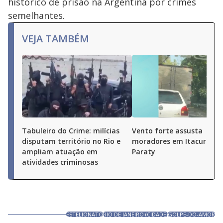
histórico de prisão na Argentina por crimes
semelhantes.
VEJA TAMBÉM
Tabuleiro do Crime: milícias
Vento forte assusta
disputam território no Rio e
moradores em Itacuruçá 
ampliam atuação em
Paraty
atividades criminosas
ESTELIONATO
RIO DE JANEIRO (CIDADE)
GOLPE-DO-AMOR