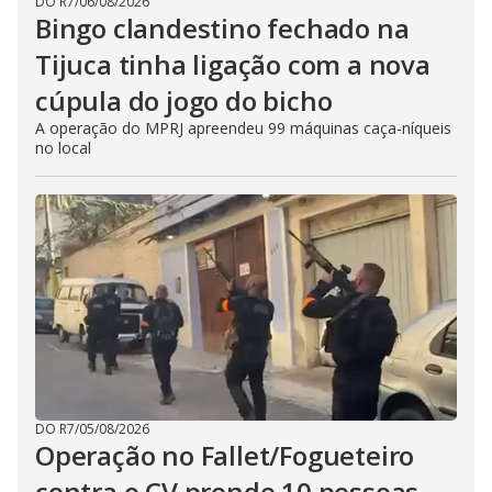
DO R7
/
06/08/2026
Bingo clandestino fechado na
Tijuca tinha ligação com a nova
cúpula do jogo do bicho
A operação do MPRJ apreendeu 99 máquinas caça-níqueis
no local
DO R7
/
05/08/2026
Operação no Fallet/Fogueteiro
contra o CV prende 10 pessoas