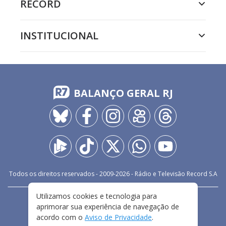
RECORD
INSTITUCIONAL
BALANÇO GERAL RJ
Todos os direitos reservados - 2009-
2026
- Rádio e Televisão Record S.A
Utilizamos cookies e tecnologia para
CARREIRA
FALE CONOSCO
PRIVACIDADE
aprimorar sua experiência de navegação de
TERMOS E CONDIÇÕES DE USO
acordo com o
Aviso de Privacidade
.