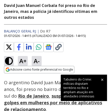
David Juan Manuel Corbala foi preso no Rio de
Janeiro, mas a polícia já identificou vítimas em
outros estados
BALANÇO GERAL RJ
|
Do R7
01/07/2026 - 14H15
(ATUALIZADO EM
01/07/2026 - 14H15
)
A+
A-
Loaded
:
21.98%
Adicione como fonte preferencial no Google
Subtitles
Ativar
Som
Opens in new window
Tabuleiro do Crime:
O argentino David Juan Manuel Corbalan, de 47
milícias disputam
território no Rio e
anos, foi preso no bairro do Flamengo, na zona
ampliam atuação em
sul do
Rio de Janeiro
,
suspeito de aplicar
atividades criminosas
golpes em mulheres por meio de aplicativos
de relacionamento
.