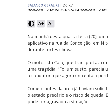
BALANÇO GERAL RJ
|
Do R7
20/05/2026 - 12H08
(ATUALIZADO EM
20/05/2026 - 12H08
)
Loaded
:
29.54%
A+
A-
Ativar
Som
Na manhã desta quarta-feira (20), um
aplicativo na rua da Conceição, em Ni
durante fortes chuvas.
O motorista Caio, que transportava um
uma tragédia. "Foi um susto, parecia u
o condutor, que agora enfrenta a perd
Comerciantes da área já haviam solici
o estado precário e o risco de queda.
pode ter agravado a situação.