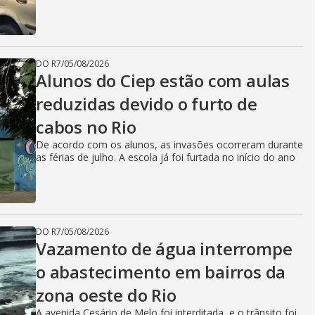
DO R7
/
05/08/2026
Alunos do Ciep estão com aulas
reduzidas devido o furto de
cabos no Rio
De acordo com os alunos, as invasões ocorreram durante
as férias de julho. A escola já foi furtada no início do ano
DO R7
/
05/08/2026
Vazamento de água interrompe
o abastecimento em bairros da
zona oeste do Rio
A avenida Cesário de Melo foi interditada, e o trânsito foi