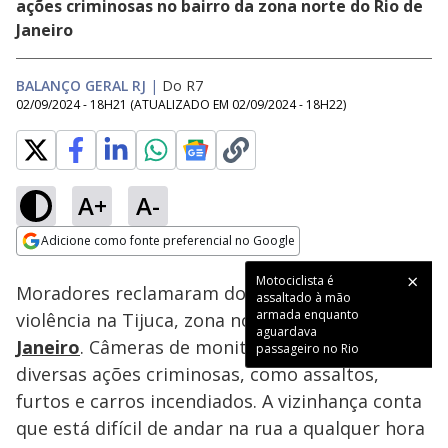
ações criminosas no bairro da zona norte do Rio de
Janeiro
BALANÇO GERAL RJ
|
Do R7
02/09/2024 - 18H21
(ATUALIZADO EM
02/09/2024 - 18H22
)
A+
A-
Loaded
:
39.05%
Adicione como fonte preferencial no Google
Subtitles
Ativar
Som
Opens in new window
Moradores reclamaram do aumento da
violência na Tijuca, zona norte do
Rio de
Janeiro
. Câmeras de monitoramento flagraram
diversas ações criminosas, como assaltos,
furtos e carros incendiados. A vizinhança conta
que está difícil de andar na rua a qualquer hora