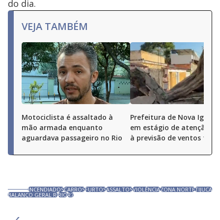
do dia.
VEJA TAMBÉM
Motociclista é assaltado à
Prefeitura de Nova Iguaçu
mão armada enquanto
em estágio de atenção de
aguardava passageiro no Rio
à previsão de ventos fort
INCENDIADOS
CARROS
FURTOS
ASSALTOS
VIOLÊNCIA
ZONA NORTE
TIJUCA
BALANÇO GERAL RJ
RIO
R7