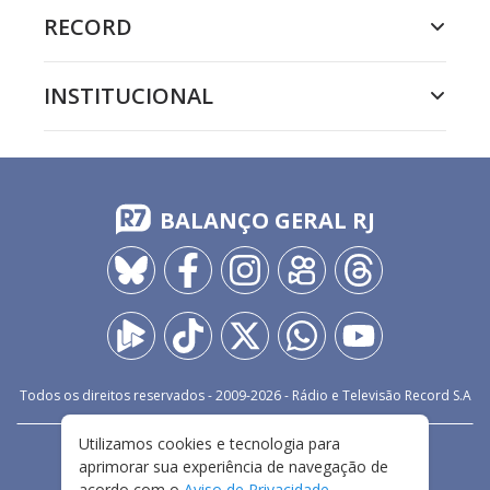
RECORD
INSTITUCIONAL
BALANÇO GERAL RJ
Todos os direitos reservados - 2009-
2026
- Rádio e Televisão Record S.A
Utilizamos cookies e tecnologia para
CARREIRA
FALE CONOSCO
PRIVACIDADE
aprimorar sua experiência de navegação de
TERMOS E CONDIÇÕES DE USO
acordo com o
Aviso de Privacidade
.