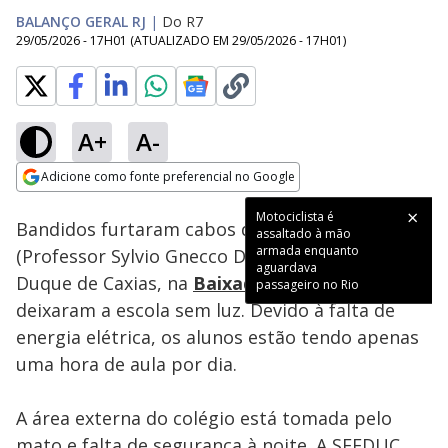
BALANÇO GERAL RJ
|
Do R7
29/05/2026 - 17H01
(ATUALIZADO EM
29/05/2026 - 17H01
)
A+
A-
Loaded
:
23.55%
Adicione como fonte preferencial no Google
Subtitles
Ativar
Som
Opens in new window
Motociclista é
Bandidos furtaram cabos do Ciep 370
assaltado à mão
armada enquanto
(Professor Sylvio Gnecco De Carvalho), em
aguardava
Duque de Caxias, na
Baixada Fluminense
, e
passageiro no Rio
deixaram a escola sem luz. Devido à falta de
energia elétrica, os alunos estão tendo apenas
uma hora de aula por dia.
A área externa do colégio está tomada pelo
mato e falta de segurança à noite. A SEEDUC