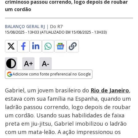
criminoso passou correndo, logo depois de roubar
um cordão
BALANÇO GERAL RJ
|
Do R7
15/08/2025 - 13H33
(ATUALIZADO EM
15/08/2025 - 13H33
)
A+
A-
Loaded
:
52.46%
Adicione como fonte preferencial no Google
Subtitles
Ativar
Som
Opens in new window
Gabriel, um jovem brasileiro do
Rio de Janeiro
,
estava com sua família na Espanha, quando um
ladrão passou correndo, logo depois de roubar
um cordão. Usando suas habilidades de faixa
preta em jiu-jitsu, Gabriel imobilizou o ladrão
com um mata-leão. A ação impressionou os