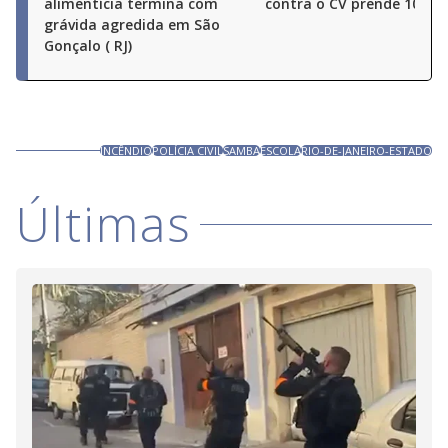
alimentícia termina com
contra o CV prende 10 pe
grávida agredida em São
Gonçalo ( RJ)
INCÊNDIO
POLÍCIA CIVIL
SAMBA
ESCOLA
RIO-DE-JANEIRO-ESTADO
Últimas