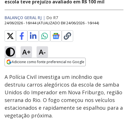
escola teve prejuízo avaliado em R$ 100 mil
BALANÇO GERAL RJ
|
Do R7
24/06/2026 - 16H44
(ATUALIZADO EM
24/06/2026 - 16H44
)
A+
A-
Loaded
:
42.29%
Adicione como fonte preferencial no Google
Subtitles
Ativar
Som
Opens in new window
A Polícia Civil investiga um incêndio que
destruiu carros alegóricos da escola de samba
Unidos do Imperador em Nova Friburgo, região
serrana do Rio. O fogo começou nos veículos
estacionados e rapidamente se espalhou para a
vegetação próxima.