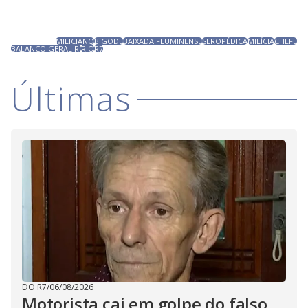
MILICIANO
BIGODE
BAIXADA FLUMINENSE
SEROPÉDICA
MILÍCIA
CHEFE
BALANÇO GERAL RJ
RIO
R7
Últimas
DO R7
/
06/08/2026
Motorista cai em golpe do falso