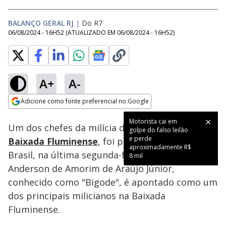
BALANÇO GERAL RJ
|
Do R7
06/08/2024 - 16H52
(ATUALIZADO EM
06/08/2024 - 16H52
)
A+
A-
Loaded
:
49.21%
Adicione como fonte preferencial no Google
Ativar
Som
Opens in new window
Motorista cai em
Um dos chefes da milícia de Seropédica, na
golpe do falso leilão
e perde
Baixada Fluminense
, foi preso na avenida
aproximadamente R$
Brasil, na última segunda-feira (6). O criminoso
8 mil
Anderson de Amorim de Araújo Júnior,
conhecido como "Bigode", é apontado como um
dos principais milicianos na Baixada
Fluminense.