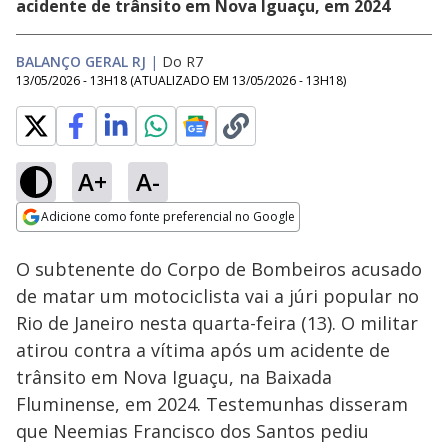
acidente de trânsito em Nova Iguaçu, em 2024
BALANÇO GERAL RJ
|
Do R7
13/05/2026 - 13H18
(ATUALIZADO EM
13/05/2026 - 13H18
)
A+
A-
Loaded
:
11.62%
Adicione como fonte preferencial no Google
Subtitles
Ativar
Som
Opens in new window
O subtenente do Corpo de Bombeiros acusado
de matar um motociclista vai a júri popular no
Rio de Janeiro nesta quarta-feira (13). O militar
atirou contra a vítima após um acidente de
trânsito em Nova Iguaçu, na Baixada
Fluminense, em 2024. Testemunhas disseram
que Neemias Francisco dos Santos pediu