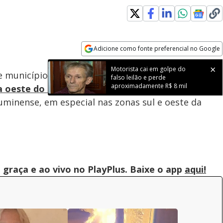
Adicione como fonte preferencial no Google
Subtitles
Velocidade
Opens in new window
Motorista cai em golpe do
e municípios do Rio de Janeiro se reuniram na lagoa
falso leilão e perde
aproximadamente R$ 8 mil
a oeste do Rio
, para se qualificar. O esporte
uminense, em especial nas zonas sul e oeste da
graça e ao vivo no PlayPlus. Baixe o app
aqui!