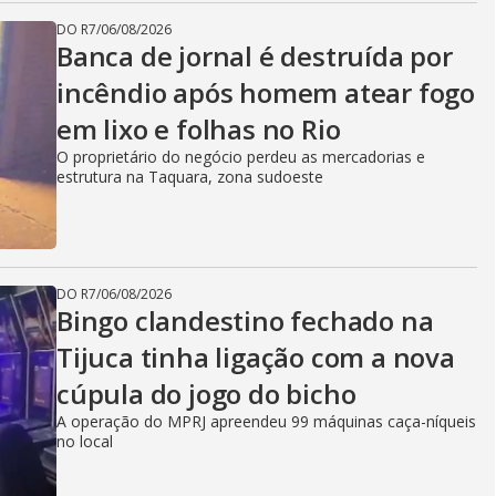
DO R7
/
06/08/2026
Banca de jornal é destruída por
incêndio após homem atear fogo
em lixo e folhas no Rio
O proprietário do negócio perdeu as mercadorias e
estrutura na Taquara, zona sudoeste
DO R7
/
06/08/2026
Bingo clandestino fechado na
Tijuca tinha ligação com a nova
cúpula do jogo do bicho
A operação do MPRJ apreendeu 99 máquinas caça-níqueis
no local