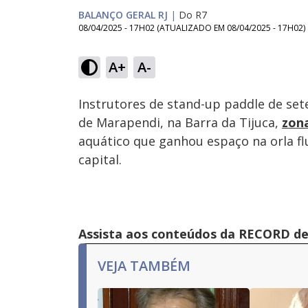
BALANÇO GERAL RJ
|
Do R7
08/04/2025 - 17H02
(ATUALIZADO EM
08/04/2025 - 17H02
)
Loaded
:
42.77%
A+
A-
Ativar
Som
Instrutores de stand-up paddle de set
de Marapendi, na Barra da Tijuca,
zon
aquático que ganhou espaço na orla fl
capital.
Assista aos conteúdos da RECORD de 
VEJA TAMBÉM