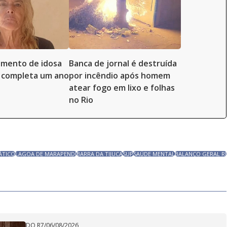
imento de idosa
Banca de jornal é destruída
 completa um ano
por incêndio após homem
atear fogo em lixo e folhas
no Rio
ÁTICO
LAGOA DE MARAPENDI
BARRA DA TIJUCA
SUP
SAÚDE MENTAL
BALANÇO GERAL RJ
DO R7
/
06/08/2026