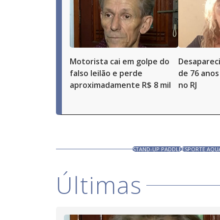
Motorista cai em golpe do
Desaparec
falso leilão e perde
de 76 anos
aproximadamente R$ 8 mil
no RJ
STAND-UP PADDLE
ESPORTE AQU
Últimas