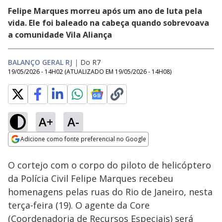
Felipe Marques morreu após um ano de luta pela
vida. Ele foi baleado na cabeça quando sobrevoava
a comunidade Vila Aliança
BALANÇO GERAL RJ
|
Do R7
19/05/2026 - 14H02
(ATUALIZADO EM
19/05/2026 - 14H08
)
A+
A-
Loaded
:
76.70%
Adicione como fonte preferencial no Google
Subtitles
Ativar
Som
Opens in new window
O cortejo com o corpo do piloto de helicóptero
da Polícia Civil Felipe Marques recebeu
homenagens pelas ruas do Rio de Janeiro, nesta
terça-feira (19). O agente da Core
(Coordenadoria de Recursos Especiais) será