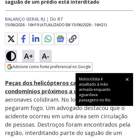
saguão de um prédio está interditado
BALANÇO GERAL RJ
|
Do R7
15/06/2026 - 16H19
(ATUALIZADO EM
15/06/2026 - 16H21
)
A+
A-
Loaded
:
40.70%
Adicione como fonte preferencial no Google
Subtitles
Ativar
Som
Opens in new window
Motociclista é
Peças dos helicópteros caíram em
assaltado à mão
armada enquanto
condomínios próximos a um pátio
onde as
aguardava
aeronaves colidiram. No local, 20 veículos
passageiro no Rio
pegaram fogo. Um advogado destacou que o
acidente ocorreu em uma área sem circulação
de pessoas. Destroços foram encontrados pela
região, interditando parte do saguão de um