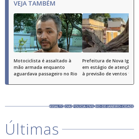
VEJA TAMBÉM
Motociclista é assaltado à
Prefeitura de Nova Iguaçu
mão armada enquanto
em estágio de atenção de
aguardava passageiro no Rio
à previsão de ventos fort
ASSALTO
JOIAS
POLÍCIA CIVIL
RIO-DE-JANEIRO-CIDADE
Últimas