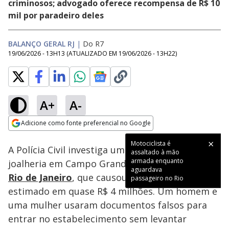
criminosos; advogado oferece recompensa de R$ 10
mil por paradeiro deles
BALANÇO GERAL RJ
|
Do R7
19/06/2026 - 13H13
(ATUALIZADO EM
19/06/2026 - 13H22
)
A+
A-
Loaded
:
18.40%
Adicione como fonte preferencial no Google
Subtitles
Ativar
Som
Opens in new window
Motociclista é
A Polícia Civil investiga um assalto a uma
assaltado à mão
armada enquanto
joalheria em Campo Grande, na zona oeste do
aguardava
Rio de Janeiro
, que causou um prejuízo
passageiro no Rio
estimado em quase R$ 4 milhões. Um homem e
uma mulher usaram documentos falsos para
entrar no estabelecimento sem levantar