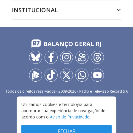
INSTITUCIONAL
BALANÇO GERAL RJ
Todos os direitos reservados - 2009-
2026
- Rádio e Televisão Record S.A
Utilizamos cookies e tecnologia para
CARREIRA
FALE CONOSCO
PRIVACIDADE
aprimorar sua experiência de navegação de
TERMOS E CONDIÇÕES DE USO
acordo com o
Aviso de Privacidade
.
FECHAR