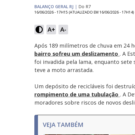
BALANÇO GERAL RJ
|
Do R7
16/06/2026 - 17H15
(ATUALIZADO EM
16/06/2026 - 17H14
)
Loaded
:
35.69%
A+
A-
Ativar
Som
Após 189 milímetros de chuva em 24 h
bairro sofreu um deslizamento
. A E
foi invadida pela lama, enquanto sete
teve a moto arrastada.
Um depósito de recicláveis foi destruí
rompimento de uma tubulação
. A D
moradores sobre riscos de novos desl
VEJA TAMBÉM