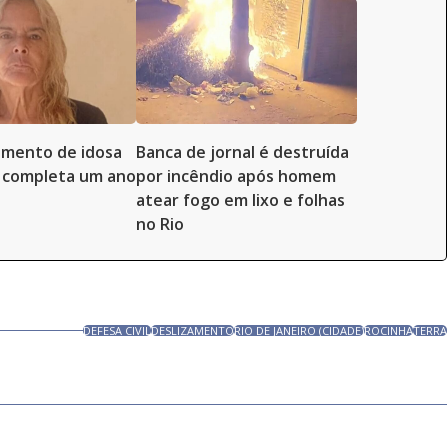
imento de idosa
Banca de jornal é destruída
 completa um ano
por incêndio após homem
atear fogo em lixo e folhas
no Rio
DEFESA CIVIL
DESLIZAMENTO
RIO DE JANEIRO (CIDADE)
ROCINHA
TERRA