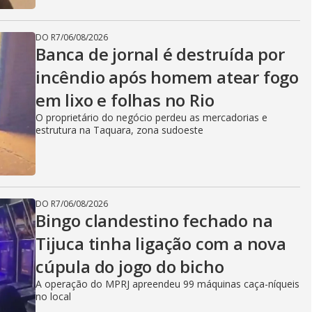
DO R7
/
06/08/2026
Banca de jornal é destruída por
incêndio após homem atear fogo
em lixo e folhas no Rio
O proprietário do negócio perdeu as mercadorias e
estrutura na Taquara, zona sudoeste
DO R7
/
06/08/2026
Bingo clandestino fechado na
Tijuca tinha ligação com a nova
cúpula do jogo do bicho
A operação do MPRJ apreendeu 99 máquinas caça-níqueis
no local