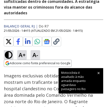
sofisticadas dentro de comunidades. A estratégia
visa manter os criminosos fora do alcance das
autoridades
BALANÇO GERAL RJ
|
Do R7
21/05/2026 - 14H15
(ATUALIZADO EM
21/05/2026 - 14H15
)
A+
A-
Loaded
:
14.07%
Adicione como fonte preferencial no Google
Subtitles
Ativar
Som
Opens in new window
Imagens exclusivas obtidas pela
RECORD
mostram um traficante sendo operado em um
hospital clandestino no Complexo da Penha,
área dominada pelo Comando Vermelho na
zona norte do Rio de Janeiro. O flagrante