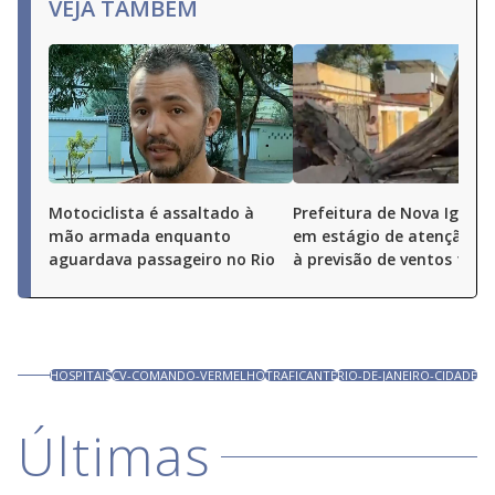
VEJA TAMBÉM
Motociclista é assaltado à
Prefeitura de Nova Iguaçu
mão armada enquanto
em estágio de atenção de
aguardava passageiro no Rio
à previsão de ventos fort
HOSPITAIS
CV-COMANDO-VERMELHO
TRAFICANTE
RIO-DE-JANEIRO-CIDADE
Últimas