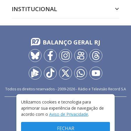
INSTITUCIONAL
BALANÇO GERAL RJ
Todos os direitos reservados - 2009-
2026
- Rádio e Televisão Record S.A
Utilizamos cookies e tecnologia para
CARREIRA
FALE CONOSCO
PRIVACIDADE
aprimorar sua experiência de navegação de
TERMOS E CONDIÇÕES DE USO
acordo com o
Aviso de Privacidade
.
FECHAR