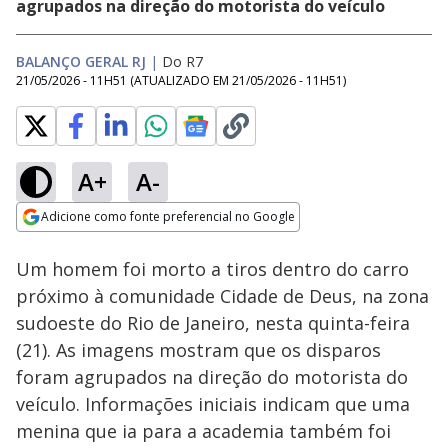
agrupados na direção do motorista do veículo
BALANÇO GERAL RJ
|
Do R7
21/05/2026 - 11H51
(ATUALIZADO EM
21/05/2026 - 11H51
)
A+
A-
Loaded
:
67.42%
Adicione como fonte preferencial no Google
Subtitles
Ativar
Som
Opens in new window
Um homem foi morto a tiros dentro do carro
próximo à comunidade Cidade de Deus, na zona
sudoeste do Rio de Janeiro, nesta quinta-feira
(21). As imagens mostram que os disparos
foram agrupados na direção do motorista do
veículo. Informações iniciais indicam que uma
menina que ia para a academia também foi