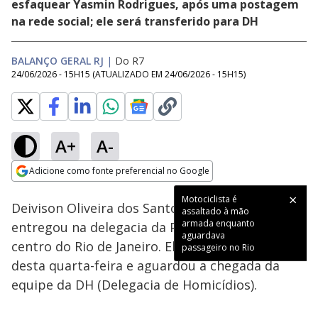
esfaquear Yasmin Rodrigues, após uma postagem
na rede social; ele será transferido para DH
BALANÇO GERAL RJ
|
Do R7
24/06/2026 - 15H15
(ATUALIZADO EM
24/06/2026 - 15H15
)
A+
A-
Loaded
:
76.21%
Adicione como fonte preferencial no Google
Subtitles
Ativar
Som
Opens in new window
Motociclista é
Deivison Oliveira dos Santos, de 31 anos, se
assaltado à mão
armada enquanto
entregou na delegacia da Presidente Vargas, no
aguardava
centro do Rio de Janeiro. Ele chegou na tarde
passageiro no Rio
desta quarta-feira e aguardou a chegada da
equipe da DH (Delegacia de Homicídios).