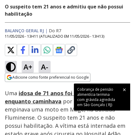
O suspeito tem 21 anos e admitiu que não possui
habilitação
BALANÇO GERAL RJ
|
Do R7
11/05/2026 - 13H11
(ATUALIZADO EM
11/05/2026 - 13H13
)
A+
A-
Loaded
:
30.86%
Adicione como fonte preferencial no Google
Subtitles
Ativar
Som
Opens in new window
Cobrança de pensão
Uma
idosa de 71 anos foi atropelada
alimentícia termina
com grávida agredida
enquanto caminhava
por um homem que
em São Gonçalo ( RJ)
empinava uma moto em Magé, na Baixada
Fluminense. O suspeito tem 21 anos e não
possui habilitação. A vítima está internada em
estado grave após cirurgia no Hospital Adão