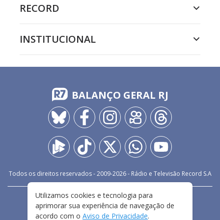
RECORD
INSTITUCIONAL
BALANÇO GERAL RJ
Todos os direitos reservados - 2009-
2026
- Rádio e Televisão Record S.A
Utilizamos cookies e tecnologia para
CARREIRA
FALE CONOSCO
PRIVACIDADE
aprimorar sua experiência de navegação de
TERMOS E CONDIÇÕES DE USO
acordo com o
Aviso de Privacidade
.