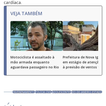
cardíaca.
VEJA TAMBÉM
Motociclista é assaltado à
Prefeitura de Nova Iguaçu
mão armada enquanto
em estágio de atenção de
aguardava passageiro no Rio
à previsão de ventos fort
ENVENENAMENTO
POLÍCIA CIVIL
ADOLESCENTES
RIO-DE-JANEIRO-ESTADO