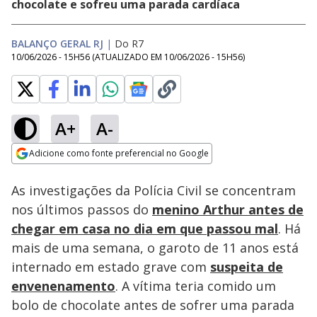
chocolate e sofreu uma parada cardíaca
BALANÇO GERAL RJ
|
Do R7
10/06/2026 - 15H56
(ATUALIZADO EM
10/06/2026 - 15H56
)
A+
A-
Loaded
:
23.18%
Adicione como fonte preferencial no Google
Subtitles
Ativar
Som
Opens in new window
As investigações da Polícia Civil se concentram
nos últimos passos do
menino Arthur antes de
chegar em casa no dia em que passou mal
. Há
mais de uma semana, o garoto de 11 anos está
internado em estado grave com
suspeita de
envenenamento
. A vítima teria comido um
bolo de chocolate antes de sofrer uma parada