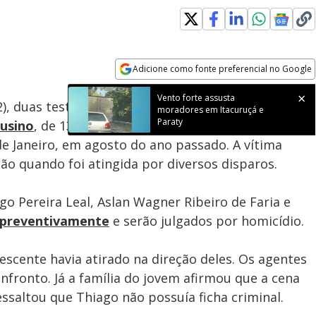
Adicione como fonte preferencial no Google
Velocidade
Opens in new window
Vento forte assusta
a (2), duas testemunhas de acusação no processo que
moradores em Itacuruçá e
Paraty
usino
, de 13 anos, durante uma ação da PM na
de Janeiro, em agosto do ano passado. A vítima
o quando foi atingida por diversos disparos.
ego Pereira Leal, Aslan Wagner Ribeiro de Faria e
 preventivamente
e serão julgados por homicídio.
scente havia atirado na direção deles. Os agentes
nfronto. Já a família do jovem afirmou que a cena
ressaltou que Thiago não possuía ficha criminal.