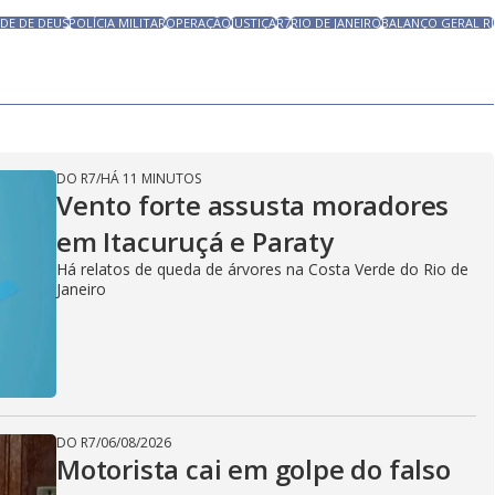
DE DE DEUS
POLÍCIA MILITAR
OPERAÇÃO
JUSTIÇA
R7
RIO DE JANEIRO
BALANÇO GERAL RJ
DO R7
/
HÁ 11 MINUTOS
Vento forte assusta moradores
em Itacuruçá e Paraty
Há relatos de queda de árvores na Costa Verde do Rio de
Janeiro
DO R7
/
06/08/2026
Motorista cai em golpe do falso