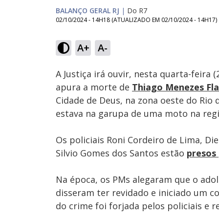
BALANÇO GERAL RJ
|
Do R7
02/10/2024 - 14H18
(ATUALIZADO EM
02/10/2024 - 14H17
)
Loaded
:
58.46%
A+
A-
Ativar
Som
A Justiça irá ouvir, nesta quarta-feir
apura a morte de
Thiago Menezes Fla
Cidade de Deus, na zona oeste do Rio 
estava na garupa de uma moto na regiã
Os policiais Roni Cordeiro de Lima, Di
Silvio Gomes dos Santos estão
presos
Na época, os PMs alegaram que o adole
disseram ter revidado e iniciado um co
do crime foi forjada pelos policiais e 