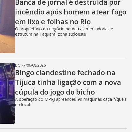
Banca de jornal é destruída por
incêndio após homem atear fogo
em lixo e folhas no Rio
O proprietário do negócio perdeu as mercadorias e
estrutura na Taquara, zona sudoeste
DO R7
/
06/08/2026
Bingo clandestino fechado na
Tijuca tinha ligação com a nova
cúpula do jogo do bicho
A operação do MPRJ apreendeu 99 máquinas caça-níqueis
no local