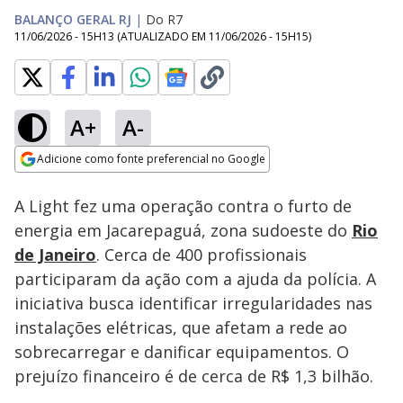
BALANÇO GERAL RJ
|
Do R7
11/06/2026 - 15H13
(ATUALIZADO EM
11/06/2026 - 15H15
)
A+
A-
Loaded
:
44.20%
Adicione como fonte preferencial no Google
Subtitles
Ativar
Som
Opens in new window
A Light fez uma operação contra o furto de
energia em Jacarepaguá, zona sudoeste do
Rio
de Janeiro
. Cerca de 400 profissionais
participaram da ação com a ajuda da polícia. A
iniciativa busca identificar irregularidades nas
instalações elétricas, que afetam a rede ao
sobrecarregar e danificar equipamentos. O
prejuízo financeiro é de cerca de R$ 1,3 bilhão.