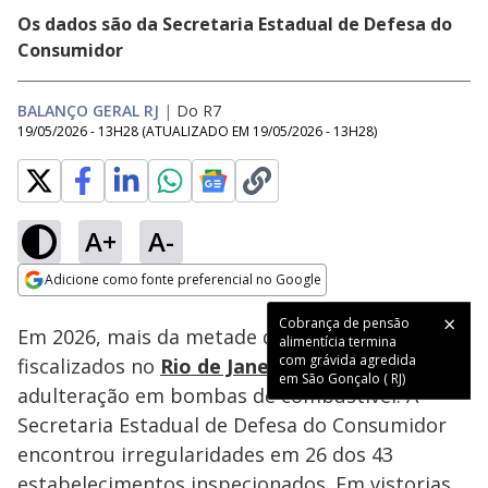
Os dados são da Secretaria Estadual de Defesa do
Consumidor
BALANÇO GERAL RJ
|
Do R7
19/05/2026 - 13H28
(ATUALIZADO EM
19/05/2026 - 13H28
)
A+
A-
Loaded
:
32.39%
Adicione como fonte preferencial no Google
Subtitles
Ativar
Som
Opens in new window
Cobrança de pensão
Em 2026, mais da metade dos postos
alimentícia termina
com grávida agredida
fiscalizados no
Rio de Janeiro
apresentaram
em São Gonçalo ( RJ)
adulteração em bombas de combustível. A
Secretaria Estadual de Defesa do Consumidor
encontrou irregularidades em 26 dos 43
estabelecimentos inspecionados. Em vistorias