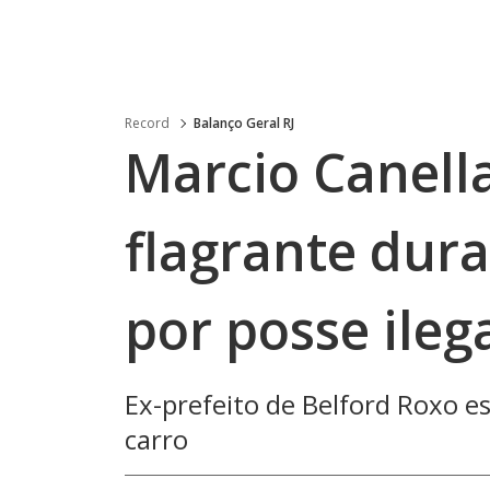
Record
Balanço Geral RJ
Marcio Canell
flagrante dur
por posse ileg
Ex-prefeito de Belford Roxo es
carro