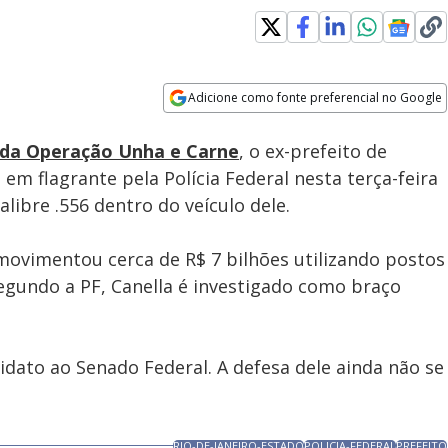
Adicione como fonte preferencial no Google
Subtitles
Velocidade
Opens in new window
e da Operação Unha e Carne
, o ex-prefeito de
 em flagrante pela Polícia Federal nesta terça-feira
libre .556 dentro do veículo dele.
ovimentou cerca de R$ 7 bilhões utilizando postos
Segundo a PF, Canella é investigado como braço
idato ao Senado Federal. A defesa dele ainda não se
RIO-DE-JANEIRO-ESTADO
POLICIA-FEDERAL
PREFEITO