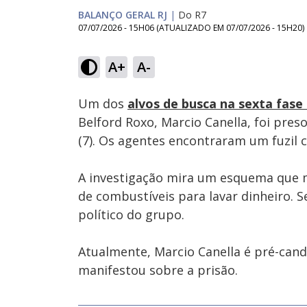
BALANÇO GERAL RJ
|
Do R7
07/07/2026 - 15H06
(ATUALIZADO EM
07/07/2026 - 15H20
)
Loaded
:
37.38%
A+
A-
Ativar
Som
Um dos
alvos de busca na sexta fas
Belford Roxo, Marcio Canella, foi preso
(7). Os agentes encontraram um fuzil ca
A investigação mira um esquema que m
de combustíveis para lavar dinheiro. 
político do grupo.
Atualmente, Marcio Canella é pré-cand
manifestou sobre a prisão.