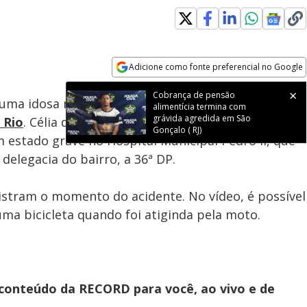
Adicione como fonte preferencial no Google
Subtitles
Velocidade
Opens in new window
Cobrança de pensão
ma idosa nessa terça-feira (16) na avenida João
alimentícia termina com
grávida agredida em São
 Rio
. Célia da Silva Paula, de 64 anos, teve uma das
Gonçalo ( RJ)
estado grave no Hospital Municipal Pedro II, que
 delegacia do bairro, a 36ª DP.
stram o momento do acidente. No vídeo, é possível
uma bicicleta quando foi atiginda pela moto.
 conteúdo da RECORD para você, ao vivo e de