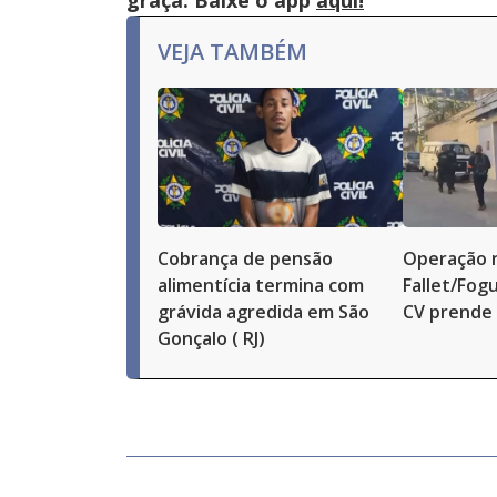
graça. Baixe o app
aqui!
VEJA TAMBÉM
Cobrança de pensão
Operação 
alimentícia termina com
Fallet/Fog
grávida agredida em São
CV prende 
Gonçalo ( RJ)