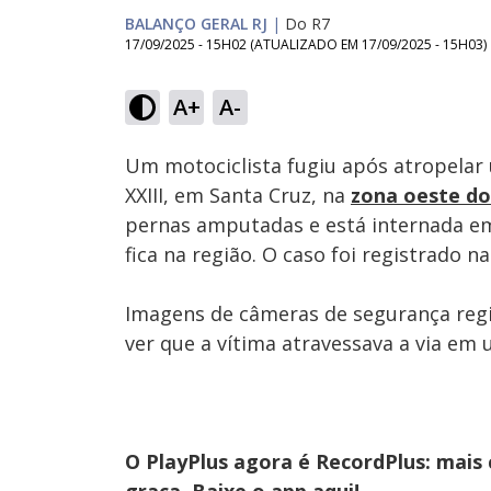
BALANÇO GERAL RJ
|
Do R7
17/09/2025 - 15H02
(ATUALIZADO EM
17/09/2025 - 15H03
)
Loaded
:
40.55%
A+
A-
Ativar
Som
Um motociclista fugiu após atropelar u
XXIII, em Santa Cruz, na
zona oeste do
pernas amputadas e está internada em 
fica na região. O caso foi registrado na
Imagens de câmeras de segurança regi
ver que a vítima atravessava a via em 
O PlayPlus agora é RecordPlus: mais