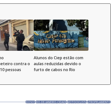
no
Alunos do Ciep estão com
ueteiro contra o
aulas reduzidas devido o
10 pessoas
furto de cabos no Rio
IDOSOS
RIO-DE-JANEIRO-CIDADE
MOTOCICLISTA
ATROPELAMENTO