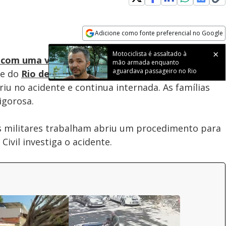
Adicione como fonte preferencial no Google
Velocidade
Opens in new window
com uma viatura da Polícia Militar
perto da
te do
Rio de Janeiro
, corre o risco de ter a perna
u no acidente e continua internada. As famílias
igorosa.
s militares trabalham abriu um procedimento para
Civil investiga o acidente.