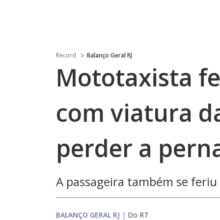
Record
Balanço Geral RJ
Mototaxista f
com viatura da
perder a pern
A passageira também se feriu
BALANÇO GERAL RJ
|
Do R7