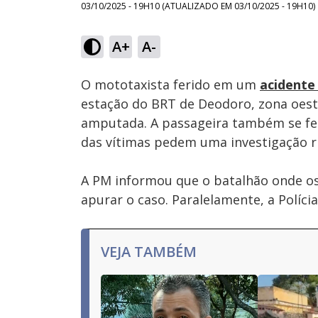
03/10/2025 - 19H10
(ATUALIZADO EM
03/10/2025 - 19H10
)
Loaded
:
67.91%
A+
A-
Ativar
Som
O mototaxista ferido em um
acidente 
estação do BRT de Deodoro, zona oes
amputada. A passageira também se feri
das vítimas pedem uma investigação r
A PM informou que o batalhão onde o
apurar o caso. Paralelamente, a Polícia 
VEJA TAMBÉM