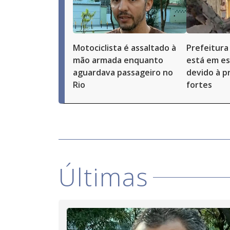
Motociclista é assaltado à
Prefeitura
mão armada enquanto
está em es
aguardava passageiro no
devido à p
Rio
fortes
Últimas