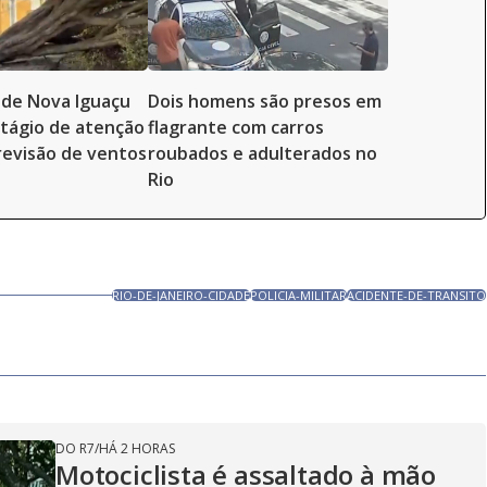
 de Nova Iguaçu
Dois homens são presos em
tágio de atenção
flagrante com carros
revisão de ventos
roubados e adulterados no
Rio
RIO-DE-JANEIRO-CIDADE
POLICIA-MILITAR
ACIDENTE-DE-TRANSITO
DO R7
/
HÁ 2 HORAS
Motociclista é assaltado à mão